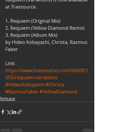
at Traxsource.
1. Requiem (Original Mix)
2. Requiem (Yellow Diamond Remix)
3. Requiem (Album Mix)
by Hideo Kobayashi, Christa, Rasmus 
Faber
Link:
https://www.traxsource.com/title/821
555/requiem-variations
#HideoKobayashi
#Christa
#RasmusFaber
#YellowDiamond
Release