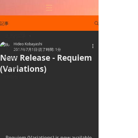
記事
全ての記事
Hideo Kobayashi
全ての記事
2017年7月1日
読了時間: 1分
New Release - Requiem
Shows
(Variations)
Release
Charts
Requiem (Variations) is now available 