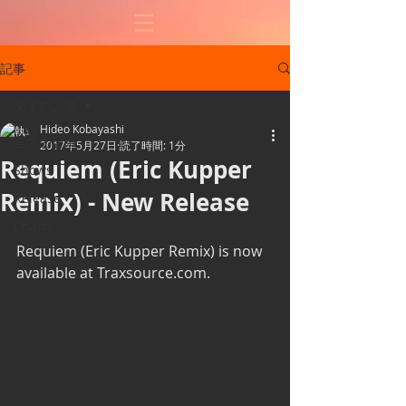
記事
全ての記事
Hideo Kobayashi
全ての記事
2017年5月27日
読了時間: 1分
Requiem (Eric Kupper
Shows
Remix) - New Release
Release
Charts
Requiem (Eric Kupper Remix) is now 
available at Traxsource.com.